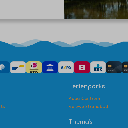
Ferienparks
Aqua Centrum
rts
Veluwe Strandbad
Thema's