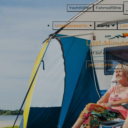
Yachthäfen
Fahrradfähre
+
Urlaubsresorts
Karte
Las
Last-Minut
Lust auf einen Last-
Jetzt buchen