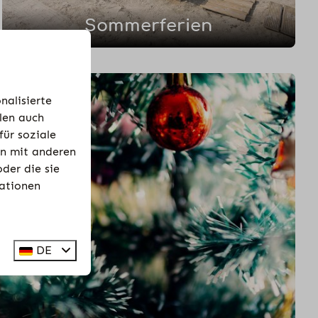
Sommerferien
nalisierte
ilen auch
ür soziale
en mit anderen
der die sie
ationen
DE