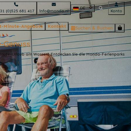
DE
31 (0)525 681 417
info@monda.nl
Konto
t-Minute-Angebote
Kontakt
Suchen & Buchen
e-Genuss
Minute-Urlaub am Wasser? Entdecken Sie die Monda-Ferienparks