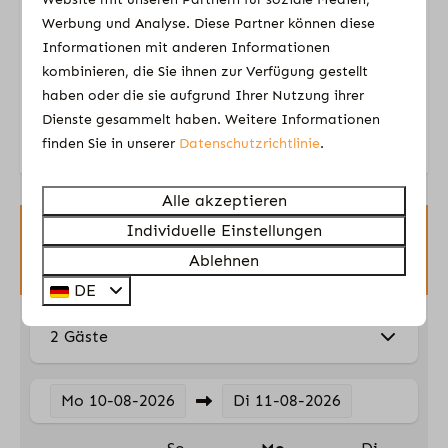
haben einen Blick auf einen Spielplatz. Geeignet
Werbung und Analyse. Diese Partner können diese
für Wohnwagen, Faltanhänger, Zelte und auch
Informationen mit anderen Informationen
Wohnmobile.☀️⛺
kombinieren, die Sie ihnen zur Verfügung gestellt
haben oder die sie aufgrund Ihrer Nutzung ihrer
Energie-Label:
Dienste gesammelt haben. Weitere Informationen
finden Sie in unserer
Datenschutzrichtlinie
.
Alle akzeptieren
Individuelle Einstellungen
Verfügbarkeit und Preis
Ablehnen
DE
2 Gäste
Mo
10-08-2026
Di
11-08-2026