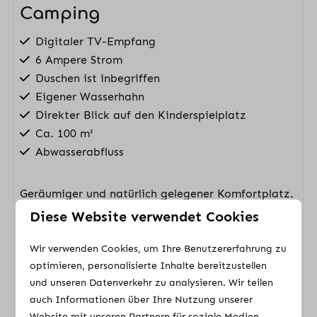
Camping
Digitaler TV-Empfang
6 Ampere Strom
Duschen ist inbegriffen
Eigener Wasserhahn
Direkter Blick auf den Kinderspielplatz
Ca. 100 m²
Abwasserabfluss
Geräumiger und natürlich gelegener Komfortplatz.
Diese Website verwendet Cookies
Im Veluwe Strandbad sind alle Stellplätze
Komfortstellplätze. Diese Stellplätze sind mit
Wir verwenden Cookies, um Ihre Benutzererfahrung zu
einem 6-Ampere-Stromanschluss und einem
optimieren, personalisierte Inhalte bereitzustellen
eigenen Wasserhahn ausgestattet und
und unseren Datenverkehr zu analysieren. Wir teilen
Abwasserabfluss. Außerdem befinden sich diese
auch Informationen über Ihre Nutzung unserer
Stellplätze in der Nähe des Sanitärgebäudes und
Website mit unseren Partnern für soziale Medien,