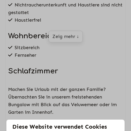
Nichtraucherunterkunft und Haustiere sind nicht
gestattet
Haustierfrei
Wohnbereich
Zeig mehr ↓
Sitzbereich
Fernseher
Schlafzimmer
2 Schlafzimmer mit 3 Einzelbetten
Machen Sie Urlaub mit der ganzen Familie?
1 Schlafzimmer mit 2 Einzelbetten
Übernachten Sie in unserem freistehenden
1 Schlafzimmer mit Doppelbett
Bungalow mit Blick auf das Veluwemeer oder im
Betten mit Bettdecken und Kissen ausgestattet,
Garten im Innenhof.
Bettwäsche exklusive (verpflichtende Kosten)
Übernachten Sie in unserem Bungalow mit luxuriös
Diese Website verwendet Cookies
Küche