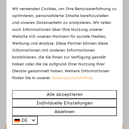
eingerichtetem Wohnzimmer, Schiebetüren zur
Terrasse und voll ausgestatteter offener Küche.
Wir verwenden Cookies, um Ihre Benutzererfahrung zu
Gasherd (5-flammig)
1 Schlafzimmer (2p.) im Erdgeschoss. 1
optimieren, personalisierte Inhalte bereitzustellen
Kombi-Ofen
Badezimmer im Erdgeschoss mit Dusche und
und unseren Datenverkehr zu analysieren. Wir teilen
Eßecke
auch Informationen über Ihre Nutzung unserer
Waschbecken, separate Toilette und im 1. Stock
Quooker-Wasserhahn
Website mit unseren Partnern für soziale Medien,
das 2. Badezimmer mit Badewanne, 2
Nespresso-Kaffeemaschine (Kapseln nur über
Werbung und Analyse. Diese Partner können diese
Waschbecken und einer Toilette.
Rezeption / eigene Geschäft erhältlich)
Informationen mit anderen Informationen
3 Schlafzimmer (1x 2p. und 2x 3p.) im
Kaffeemaschine ( Filter)
kombinieren, die Sie ihnen zur Verfügung gestellt
Obergeschoss.
Offene Küche
haben oder die sie aufgrund Ihrer Nutzung ihrer
Diese Bungalows sind mit einer eigenen Sauna
Spülmaschine
Dienste gesammelt haben. Weitere Informationen
ausgestattet!
Kücheninventar
finden Sie in unserer
Datenschutzrichtlinie
.
Kühlschrank mit Gefrierfach
Alle akzeptieren
Energie-Label:
Badezimmer
Individuelle Einstellungen
Toilette
Ablehnen
Dusche
DE
Waschbecken